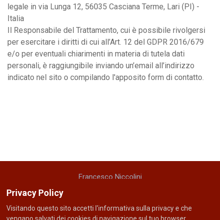
legale in via Lunga 12, 56035 Casciana Terme, Lari (PI) -
Italia
Il Responsabile del Trattamento, cui è possibile rivolgersi
per esercitare i diritti di cui all’Art. 12 del GDPR 2016/679
e/o per eventuali chiarimenti in materia di tutela dati
personali, è raggiungibile inviando un’email all’indirizzo
indicato nel sito o compilando l'apposito form di contatto.
Francesco Niccolini
cellulare: +39 335 5221048
Privacy Policy
email: f r a n i c c o @ g m a i l . c o m
Visitando questo sito accetti l'informativa sulla privacy e che
vengano salvati dei cookies di navigazione sul tuo browser