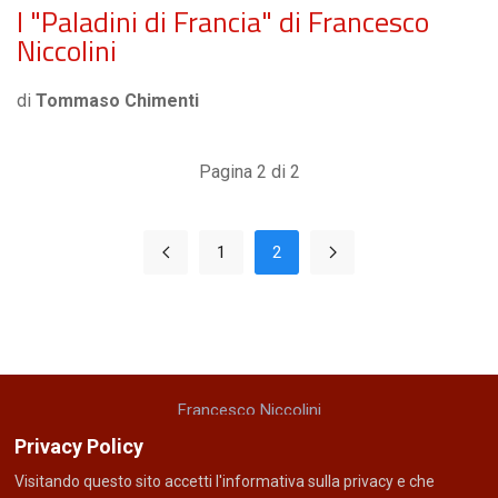
I "Paladini di Francia" di Francesco
Niccolini
di
Tommaso Chimenti
Pagina 2 di 2
1
2
Francesco Niccolini
cellulare: +39 335 5221048
Privacy Policy
email: f r a n i c c o @ g m a i l . c o m
Visitando questo sito accetti l'informativa sulla privacy e che