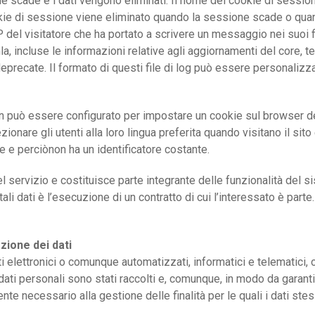
e scade e i dati vengono eliminati. Il nome del cookie di sessi
ookie di sessione viene eliminato quando la sessione scade o qua
P del visitatore che ha portato a scrivere un messaggio nei suoi fil
a, incluse le informazioni relative agli aggiornamenti del core, tent
deprecate. Il formato di questi file di log può essere personaliz
in può essere configurato per impostare un cookie sul browser de
zionare gli utenti alla loro lingua preferita quando visitano il si
 e perciònon ha un identificatore costante.
 del servizio e costituisce parte integrante delle funzionalità del s
ali dati è l’esecuzione di un contratto di cui l’interessato è parte.
zione dei dati
nti elettronici o comunque automatizzati, informatici e telematici
 i dati personali sono stati raccolti e, comunque, in modo da garan
te necessario alla gestione delle finalità per le quali i dati stes