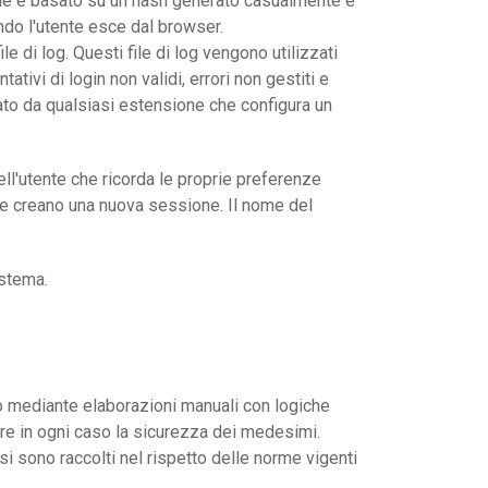
one è basato su un hash generato casualmente e
ndo l'utente esce dal browser.
e di log. Questi file di log vengono utilizzati
ativi di login non validi, errori non gestiti e
zato da qualsiasi estensione che configura un
ll'utente che ricorda le proprie preferenze
to e creano una nuova sessione. Il nome del
istema.
, o mediante elaborazioni manuali con logiche
tire in ogni caso la sicurezza dei medesimi.
si sono raccolti nel rispetto delle norme vigenti