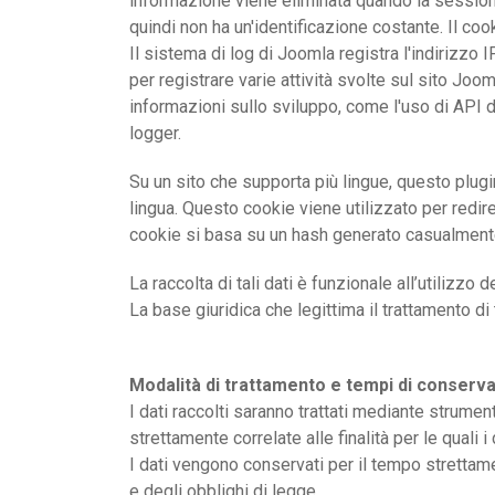
informazione viene eliminata quando la session
quindi non ha un'identificazione costante. Il c
Il sistema di log di Joomla registra l'indirizzo I
per registrare varie attività svolte sul sito Jooml
informazioni sullo sviluppo, come l'uso di API 
logger.
Su un sito che supporta più lingue, questo plug
lingua. Questo cookie viene utilizzato per redire
cookie si basa su un hash generato casualmente
La raccolta di tali dati è funzionale all’utilizzo
La base giuridica che legittima il trattamento di t
Modalità di trattamento e tempi di conserva
I dati raccolti saranno trattati mediante strume
strettamente correlate alle finalità per le quali
I dati vengono conservati per il tempo strettamen
e degli obblighi di legge.