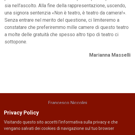
sia nell’ascolto. Alla fine della rappresentazione, uscendo,
una signora sentenzia «Non è teatro, è teatro da camera!».
Senza entrare nel merito del questione, ci limiteremo a
constatare che preferiremmo mille camere di questo teatro
a molte delle gratuità che spesso altro tipo di teatro ci
sottopone.
Marianna Masselli
Francesco Niccolini
cellulare: +39 335 5221048
Privacy Policy
email: f r a n i c c o @ g m a i l . c o m
Visitando questo sito accetti l'informativa sulla privacy e che
vengano salvati dei cookies di navigazione sul tuo browser