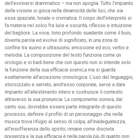
dell’evolversi drammatico – ma non spoglia. Tutto l’impianto
della visione si gioca nella dinamicità delle luci, che sia
essa spaziale, tonale o cromatica. Il corpo dell’interprete si
fa materia nel solco fra luce e oscurità, riflesso e intuizione
del bagliore. La voce, tono profondo suadente come il buio,
diventa parola ed evolve di significato, in una zona di
confine tra suono e ultrasuono, emissione ed eco, verbo e
melodia. La composizione del testo funziona come un
orologio e si badi bene che con questo non si intende solo
la funzione della sua efficacia scenic,a ma si guarda
esattamente all’accezione cronologica. L’uso del linguaggio,
storicizzato e serrato, anch’esso corporale, serve a dare
impianto all’allestimento intero e costruisce il contesto
attraverso la sua pronuncia. La componente sonora, dal
canto suo, dovrebbe essere parte integrante di questo
processo, definire il profilo di un personaggio che nella
musica trova rifugio al senso di colpa, all’inadeguatezza,
all’insofferenza dello spirito; rimane come discreta
presenza e la sua efficacia è nella parola più di quanto non