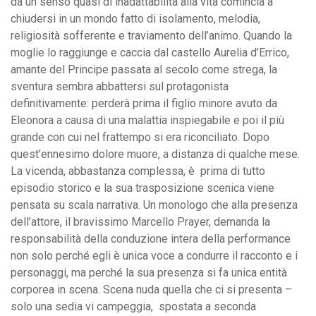
da un senso quasi di inadattabilità alla vita comincia a
chiudersi in un mondo fatto di isolamento, melodia,
religiosità sofferente e traviamento dell’animo. Quando la
moglie lo raggiunge e caccia dal castello Aurelia d’Errico,
amante del Principe passata al secolo come strega, la
sventura sembra abbattersi sul protagonista
definitivamente: perderà prima il figlio minore avuto da
Eleonora a causa di una malattia inspiegabile e poi il più
grande con cui nel frattempo si era riconciliato. Dopo
quest’ennesimo dolore muore, a distanza di qualche mese.
La vicenda, abbastanza complessa, è prima di tutto
episodio storico e la sua trasposizione scenica viene
pensata su scala narrativa. Un monologo che alla presenza
dell’attore, il bravissimo Marcello Prayer, demanda la
responsabilità della conduzione intera della performance
non solo perché egli è unica voce a condurre il racconto e i
personaggi, ma perché la sua presenza si fa unica entità
corporea in scena. Scena nuda quella che ci si presenta –
solo una sedia vi campeggia, spostata a seconda