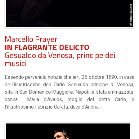
Marcello Prayer
IN FLAGRANTE DELICTO
Gesualdo da Venosa, principe dei
musici
Essendo pervenuta notizia che ieri, 26 ottobre 1590, in casa
dell'illustrissimo don Carlo Gesualdo principe di Venosa,
sita in San Domenico Maggiore, Napoli, è stata ammazzata
donna Maria d'Avalos, moglie del detto Carlo, e
l'illustrissimo Fabrizio Carafa, duca d'Andria...